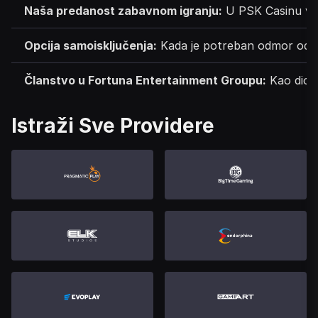
Naša predanost zabavnom igranju:
U PSK Casinu vjer
Opcija samoisključenja:
Kada je potreban odmor od igr
Članstvo u Fortuna Entertainment Groupu:
Kao dio r
Istraži Sve Providere