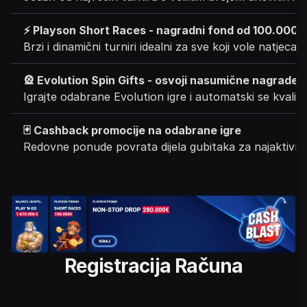
⚡ Playson Short Races - nagradni fond od 100.000 
Brzi i dinamični turniri idealni za sve koji vole natjecan
🎡 Evolution Spin Gifts - osvoji nasumične nagrade
Igrajte odabrane Evolution igre i automatski se kvalif
🃏 Cashback promocije na odabrane igre
Redovne ponude povrata dijela gubitaka za najaktivnije
Registracija Računa