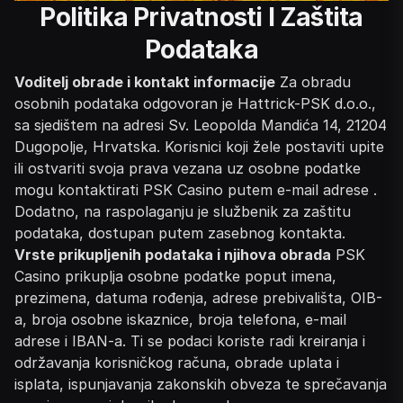
Politika Privatnosti I Zaštita
Podataka
Voditelj obrade i kontakt informacije
Za obradu
osobnih podataka odgovoran je Hattrick-PSK d.o.o.,
sa sjedištem na adresi Sv. Leopolda Mandića 14, 21204
Dugopolje, Hrvatska. Korisnici koji žele postaviti upite
ili ostvariti svoja prava vezana uz osobne podatke
mogu kontaktirati PSK Casino putem e-mail adrese .
Dodatno, na raspolaganju je službenik za zaštitu
podataka, dostupan putem zasebnog kontakta.
Vrste prikupljenih podataka i njihova obrada
PSK
Casino prikuplja osobne podatke poput imena,
prezimena, datuma rođenja, adrese prebivališta, OIB-
a, broja osobne iskaznice, broja telefona, e-mail
adrese i IBAN-a. Ti se podaci koriste radi kreiranja i
održavanja korisničkog računa, obrade uplata i
isplata, ispunjavanja zakonskih obveza te sprečavanja