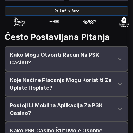
Prikaži više
Često Postavljana Pitanja
Kako Mogu Otvoriti Račun Na PSK
Casinu?
Koje Načine Plaćanja Mogu Koristiti Za
Uplate I Isplate?
Postoji Li Mobilna Aplikacija Za PSK
Casino?
Kako PSK Casino Štiti Moje Osobne