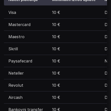
Visa
10 €
Da
Mastercard
10 €
Da
Maestro
10 €
Da
Skrill
10 €
Da
Paysafecard
10 €
Ne
Neteller
10 €
Da
Revolut
10 €
Da
Aircash
10 €
Da
Bankovni transfer
10 €
Da